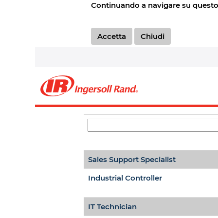
Europa_IT
Continuando a navigare su questo si
Accetta
Chiudi
Seleziona la frequenza (in giorni) 
Titolo
Sales Support Specialist
Industrial Controller
IT Technician