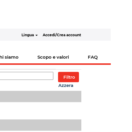
Lingua
Accedi/Crea account
Risultati
1 – 9
di
9
hi siamo
Scopo e valori
FAQ
Azzera