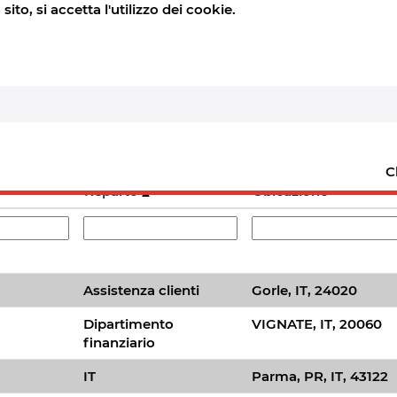
to, si accetta l'utilizzo dei cookie.
di ricezione di un avviso:
Crea avviso
C
Reparto
Ubicazione
Assistenza clienti
Gorle, IT, 24020
Dipartimento
VIGNATE, IT, 20060
finanziario
IT
Parma, PR, IT, 43122