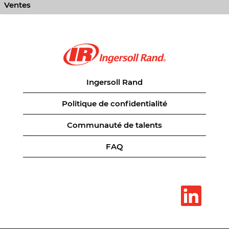
Ventes
Ingersoll Rand
Politique de confidentialité
Communauté de talents
FAQ
S
’
o
u
v
r