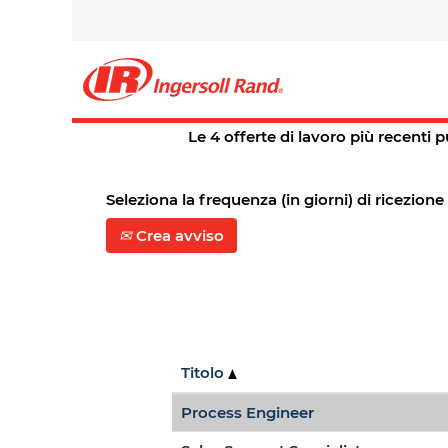
Pagina iniziale
|
Springfield,+mo i
Risultati di ricerca per
"spr
Attualmente non ci sono posizioni
Le 4 offerte di lavoro più recenti
Seleziona la frequenza (in giorni) di ricezione
Crea avviso
Titolo
Process Engineer