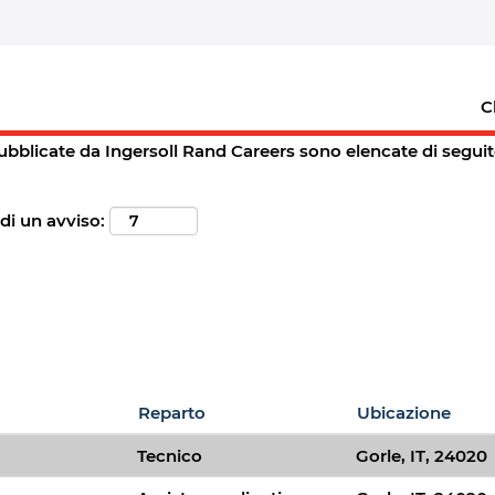
(pagina
n Ingersoll Rand Careers
corrente)
ingfield,+mo".
C
 aperte corrispondenti "
".
springfield,+mo
 pubblicate da Ingersoll Rand Careers sono elencate di seguit
 di un avviso:
Reparto
Ubicazione
Tecnico
Gorle, IT, 24020