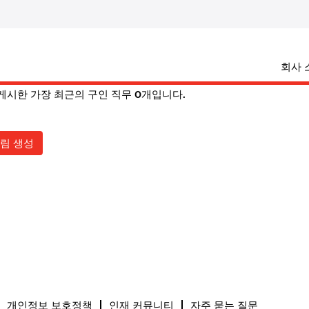
(현
ngfield,+mo
재
페
ield,+mo".
이
회사 
지)
니다. "
"
springfield,+mo
s에서 게시한 가장 최근의 구인 직무 0개입니다.
림 생성
개인정보 보호정책
인재 커뮤니티
자주 묻는 질문