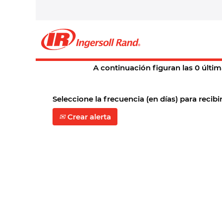
Página principal
|
Springfield,+mo
Resultados de búsqueda 
En este momento, no hay ningún c
A continuación figuran las 0 últim
Seleccione la frecuencia (en días) para recibir
Crear alerta