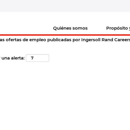
(página
 en Ingersoll Rand Careers
actual)
de
"springfield,+mo".
Quiénes somos
Propósito 
argo vacante acorde a sus preferencias "
".
springfield,+mo
as ofertas de empleo publicadas por Ingersoll Rand Careers p
 una alerta: