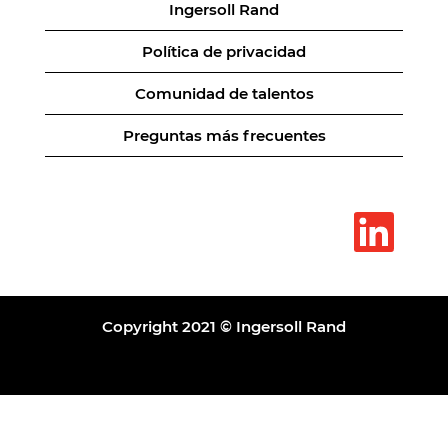
Ingersoll Rand
Política de privacidad
Comunidad de talentos
Preguntas más frecuentes
S
e
a
b
r
e
e
n
Copyright 2021 © Ingersoll Rand
u
n
a
p
e
s
t
a