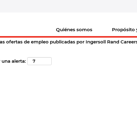
(página
Ingersoll Rand Careers
actual)
de
"st. charles".
Quiénes somos
Propósito 
argo vacante acorde a sus preferencias "
".
st. charles
as ofertas de empleo publicadas por Ingersoll Rand Careers p
 una alerta: