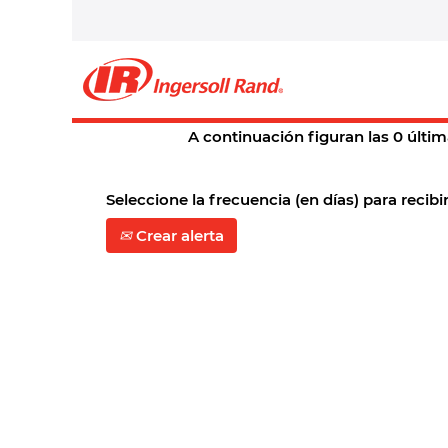
Página principal
|
St. Charles en 
Resultados de búsqueda 
En este momento, no hay ningún c
A continuación figuran las 0 últim
Seleccione la frecuencia (en días) para recibir
Crear alerta