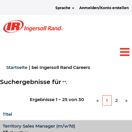
Sprache
Anmelden/Konto erstellen
(aktuelle
Startseite
|
bei Ingersoll Rand Careers
Seite)
Suchergebnisse für
"".
Ergebnisse
1 – 25
von
30
«
1
2
»
Titel
Territory Sales Manager (m/w7d)