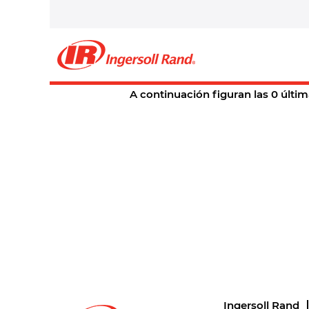
Página principal
|
en Ingersoll Ra
Resultados de búsqueda 
En este momento, no hay ningún c
A continuación figuran las 0 últim
Ingersoll Rand