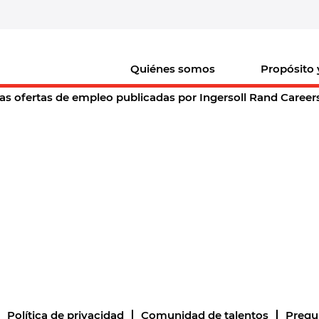
(página
nd Careers
actual)
de
"".
Quiénes somos
Propósito 
argo vacante acorde a sus preferencias "
".
as ofertas de empleo publicadas por Ingersoll Rand Careers p
Política de privacidad
Comunidad de talentos
Pregu