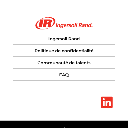
Ingersoll Rand
Politique de confidentialité
Communauté de talents
FAQ
S
’
o
u
v
r
e
d