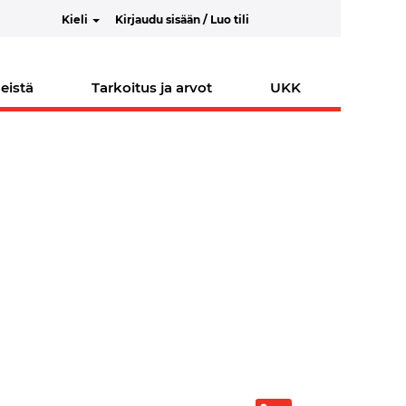
Kieli
Kirjaudu sisään / Luo tili
eistä
Tarkoitus ja arvot
UKK
A