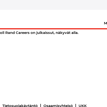
(nykyinen
sivu)
M
aavia avoimia työpaikkoja.
oll Rand Careers on julkaissut, näkyvät alla.
Tietosuojakäytäntö
Osaamisyhteisö
UKK