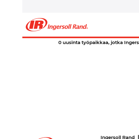
Etusivu
|
, Ingersoll Rand Careers
Hakutulokset:
"".
Tällä hetkellä ei ole hakua "
" vast
0 uusinta työpaikkaa, jotka Ingers
Ingersoll Rand