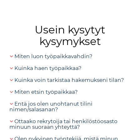
Usein kysytyt
kysymykset
Miten luon työpaikkavahdin?
Kuinka haen työpaikkaa?
Kuinka voin tarkistaa hakemukseni tilan?
Miten etsin työpaikkaa?
Entä jos olen unohtanut tilini
nimen/salasanan?
Ottaako rekrytoija tai henkilöstöosasto
minuun suoraan yhteyttä?
Olen nykyinen työntekijä, mistä minun