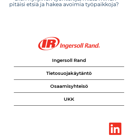
pitäisi etsiä ja hakea avoimia työpaikkoja?
Ingersoll Rand
Tietosuojakäytäntö
Osaamisyhteisö
UKK
A
v
a
u