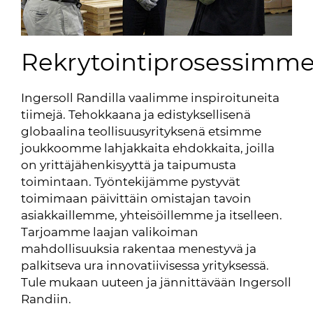
Rekrytointiprosessimm
Ingersoll Randilla vaalimme inspiroituneita
tiimejä. Tehokkaana ja edistyksellisenä
globaalina teollisuusyrityksenä etsimme
joukkoomme lahjakkaita ehdokkaita, joilla
on yrittäjähenkisyyttä ja taipumusta
toimintaan. Työntekijämme pystyvät
toimimaan päivittäin omistajan tavoin
asiakkaillemme, yhteisöillemme ja itselleen.
Tarjoamme laajan valikoiman
mahdollisuuksia rakentaa menestyvä ja
palkitseva ura innovatiivisessa yrityksessä.
Tule mukaan uuteen ja jännittävään Ingersoll
Randiin.