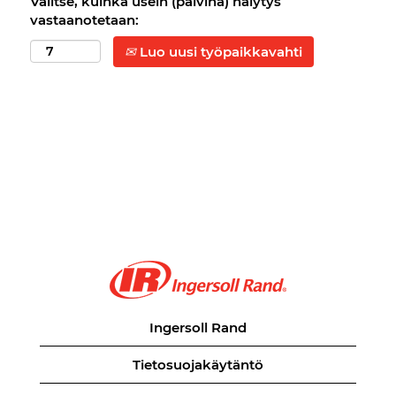
Valitse, kuinka usein (päivinä) hälytys
vastaanotetaan:
Luo uusi työpaikkavahti
Ingersoll Rand
Tietosuojakäytäntö