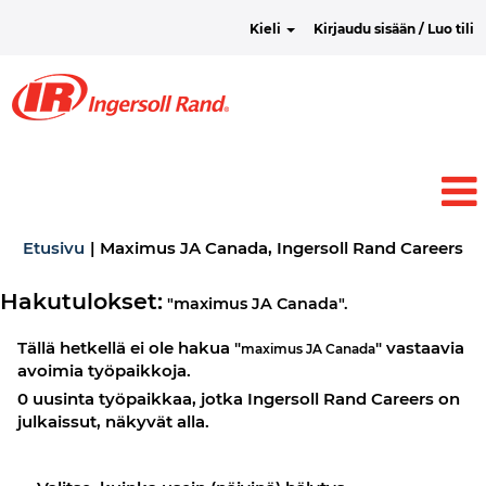
Kieli
Kirjaudu sisään / Luo tili
(n
Etusivu
|
Maximus JA Canada, Ingersoll Rand Careers
siv
Hakutulokset:
"maximus JA Canada".
Tällä hetkellä ei ole hakua "
" vastaavia
maximus JA Canada
avoimia työpaikkoja.
0 uusinta työpaikkaa, jotka Ingersoll Rand Careers on
julkaissut, näkyvät alla.