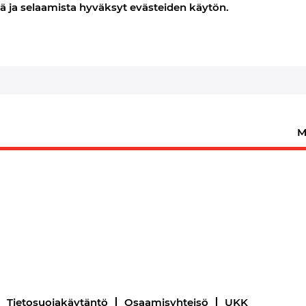
ä ja selaamista hyväksyt evästeiden käytön.
(nykyinen
sivu)
aavia avoimia työpaikkoja.
oll Rand Careers on julkaissut, näkyvät alla.
M
Tietosuojakäytäntö
Osaamisyhteisö
UKK