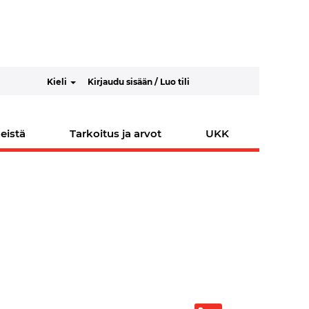
Kieli
Kirjaudu sisään / Luo tili
eistä
Tarkoitus ja arvot
UKK
A