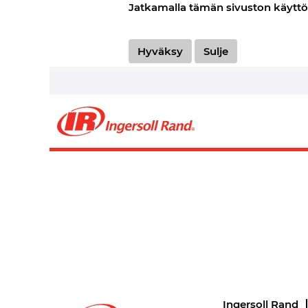
Jatkamalla tämän sivuston käyttö
Etusivu
|
, Ingersoll Rand Careers
Hakutulokset:
"".
Hyväksy
Sulje
Tällä hetkellä ei ole hakua "
" vast
0 uusinta työpaikkaa, jotka Ingers
Ingersoll Rand