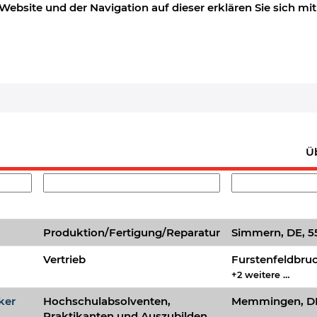
Website und der Navigation auf dieser erklären Sie sich 
) Sie eine Benachrichtigung erhalten möchten:
Ergebnis
Ü
Gebiet
Standort
Produktion/Fertigung/Reparatur
Simmern, DE, 5
Vertrieb
Furstenfeldbruc
+2 weitere …
ker
Hochschulabsolventen,
Memmingen, DE
Praktikanten und Auszubilden