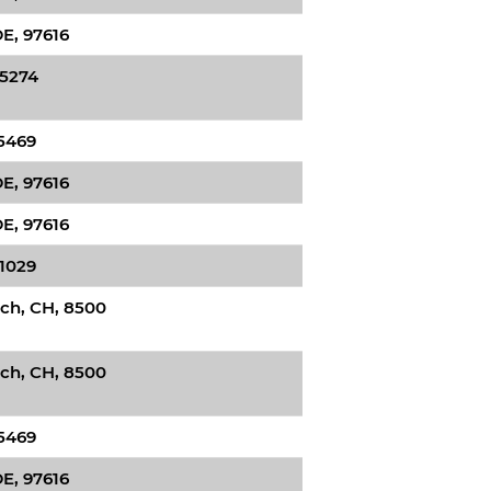
E, 97616
35274
5469
E, 97616
E, 97616
1029
ich, CH, 8500
ich, CH, 8500
5469
E, 97616