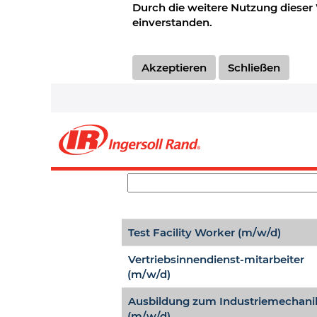
Europa_DE
Durch die weitere Nutzung dieser 
einverstanden.
Wählen Sie aus, wie oft (in Tagen
Akzeptieren
Schließen
Titel
Test Facility Worker (m/w/d)
Vertriebsinnendienst-mitarbeiter
(m/w/d)
Ausbildung zum Industriemechani
(m/w/d)