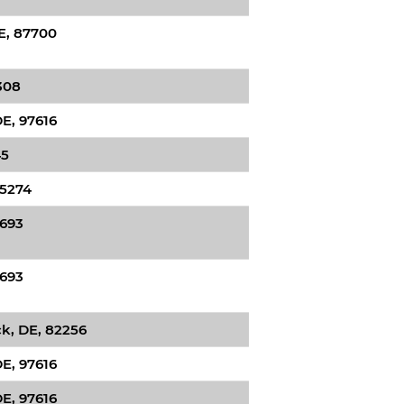
, 87700
308
E, 97616
45
35274
8693
8693
k, DE, 82256
E, 97616
E, 97616