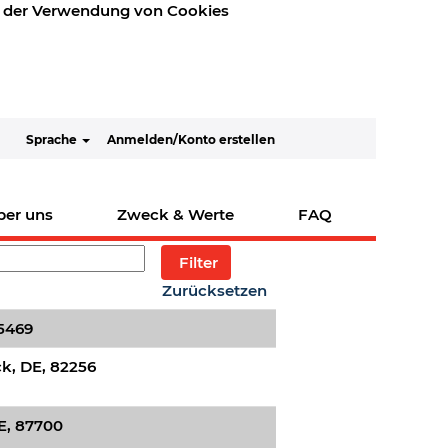
mit der Verwendung von Cookies
Alarm erstellen
Sprache
Anmelden/Konto erstellen
se
1 – 25
von
30
«
1
2
»
ber uns
Zweck & Werte
FAQ
Zurücksetzen
5469
k, DE, 82256
, 87700