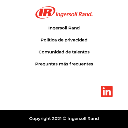
Ingersoll Rand
Política de privacidad
Comunidad de talentos
Preguntas más frecuentes
S
e
a
b
r
e
e
n
Copyright 2021 © Ingersoll Rand
u
n