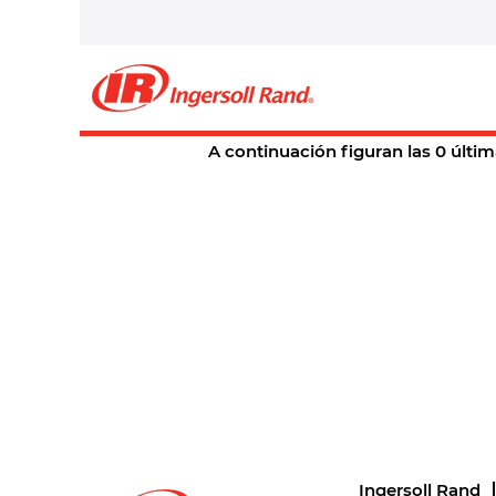
Página principal
|
en Ingersoll Ra
Resultados de búsqueda 
En este momento, no hay ningún c
A continuación figuran las 0 últim
Ingersoll Rand