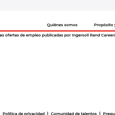
(página
nd Careers
actual)
de
"".
Quiénes somos
Propósito 
argo vacante acorde a sus preferencias "
".
as ofertas de empleo publicadas por Ingersoll Rand Careers p
Política de privacidad
Comunidad de talentos
Pregu