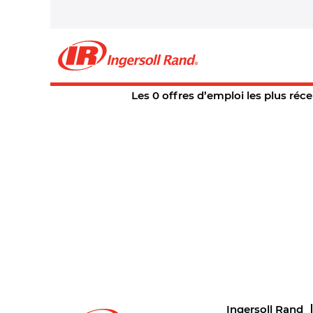
Accueil
|
chez Ingersoll Rand Car
Résultats de la recherche
Il n’y a actuellement aucun poste
Les 0 offres d’emploi les plus ré
Ingersoll Rand