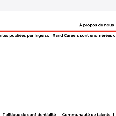
(page
eers
actuelle)
 pour
"".
À propos de nous
 vacant correspondant à «
».
centes publiées par Ingersoll Rand Careers sont énumérées
Politique de confidentialité
Communauté de talents