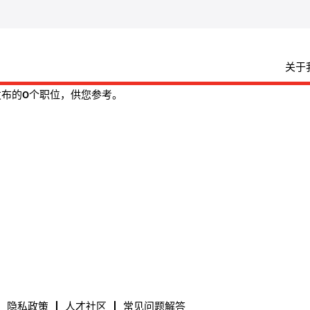
（当
前
页
面）
关于
rs最新发布的0个职位，供您参考。
隐私政策
人才社区
常见问题解答