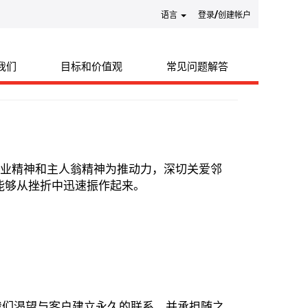
语言
登录/创建帐户
我们
目标和价值观
常见问题解答
以创业精神和主人翁精神为推动力，深切关爱邻
能够从挫折中迅速振作起来。
我们渴望与客户建立永久的联系，并承担随之