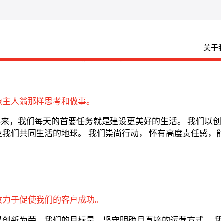
目标和价值观
关于
信赖我们，让您的生活更美好
像主人翁那样思考和做事。
0 年来，我们每天的首要任务就是建设更美好的生活。 我们
及我们共同生活的地球。 我们崇尚行动， 怀有高度责任感，
致力于促使我们的客户成功。
以创新为荣，我们的目标是，坚守明确且直接的运营方式。 