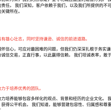
的责任。 我们深知，客户依赖于我们，以及我们所提供的不
的关键所在。
具有雄心壮志，同时坚持谦逊、诚信的前进道路。
满怀信心，可应对最困难的问题，但我们仍深深扎根于务实谦
力诚信交易，正直行事，以此赢得信赖。 我们坦诚表率，敢
致力于培养优秀的团队。
致力培养能够包容多样化的观点、背景和经历的企业文化。 
，获得公平机会。 我们知道，能够营建包容性、归属感和尊
工。