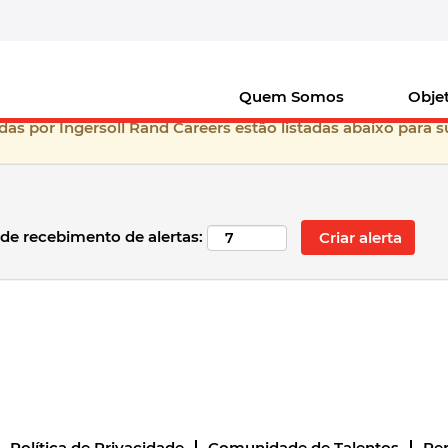
frica_BR
ertas correspondentes a esta categoria ou localização.
e-mails com as vagas correspondentes a Oriente Médio, Índ
Quem Somos
Objet
as por Ingersoll Rand Careers estão listadas abaixo para 
 de recebimento de alertas:
Política de Privacidade
Comunidade de Talentos
Pe