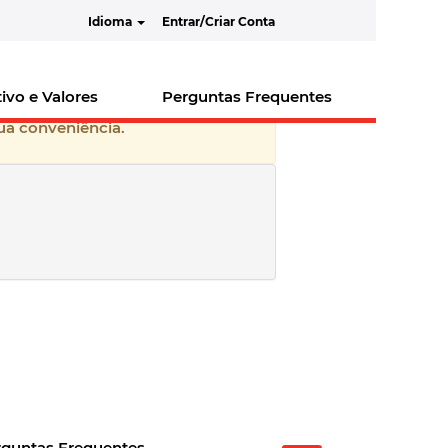
Idioma
Entrar/Criar Conta
ia e África_BR quando forem
ivo e Valores
Perguntas Frequentes
sua conveniência.
rguntas Frequentes
A