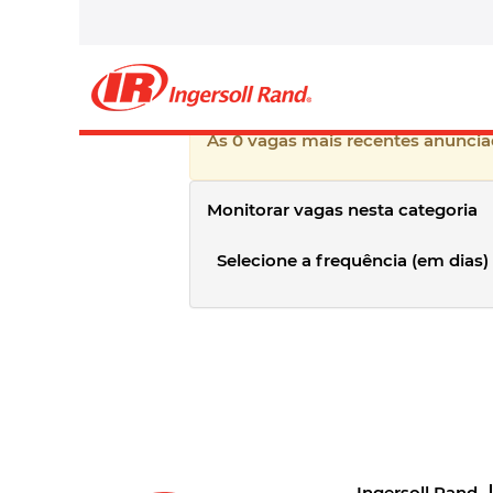
Oriente Médio, Índia e Á
Atualmente, não existem vagas ab
Efetue a inscrição para receber 
anunciadas.
As 0 vagas mais recentes anunciad
Monitorar vagas nesta categoria
Selecione a frequência (em dias)
Ingersoll Rand