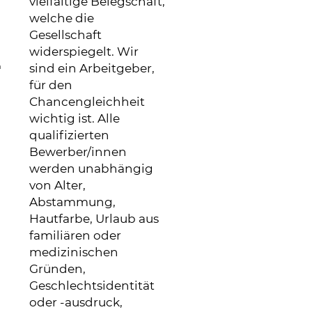
vielfältige Belegschaft,
welche die
Gesellschaft
d
e
widerspiegelt. Wir
,
sind ein Arbeitgeber,
m
für den
Chancengleichheit
wichtig ist. Alle
qualifizierten
m
Bewerber/innen
werden unabhängig
von Alter,
Abstammung,
Hautfarbe, Urlaub aus
familiären oder
medizinischen
Gründen,
Geschlechtsidentität
oder -ausdruck,