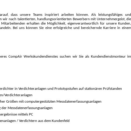
rauf, dass unsere Teams inspiriert arbeiten können. Als leistungsfähiges un
n wir nach talentierten, handlungsorientierten Bewerbern mit Unternehmer­geist, di
Mitarbeitenden erhalten die Möglichkeit, eigenverantwortlich für unsere Kunden
andeln. Bei uns können Sie eine erfolgreiche und bereichernde Karriere in eine
seres CompAir Werkskundendienstes suchen wir Sie als Kundendienstmonteur i
ichter in Verdichteranlagen und Prototypstufen auf stationären Prüfstanden
en/Verdichteranlagen
her Größen mit computergestützten Messdatenerfassungsanlagen
g der Messdatenerfassungsanlagen
rgebnisse mittels PC
enanlagen / Verdichtern aus dem Kundenfeld