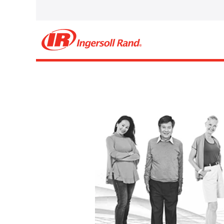
Wählen Sie aus, wie oft (in Tagen) Sie eine 
möchten:
Alarm erstellen