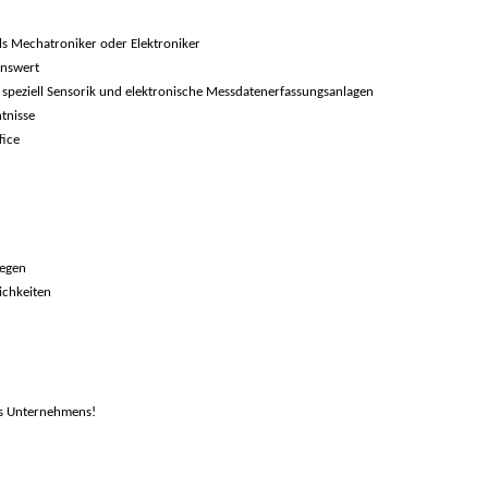
ls Mechatroniker oder Elektroniker
enswert
speziell Sensorik und elektronische Messdatenerfassungsanlagen
tnisse
fice
legen
ichkeiten
es Unternehmens!