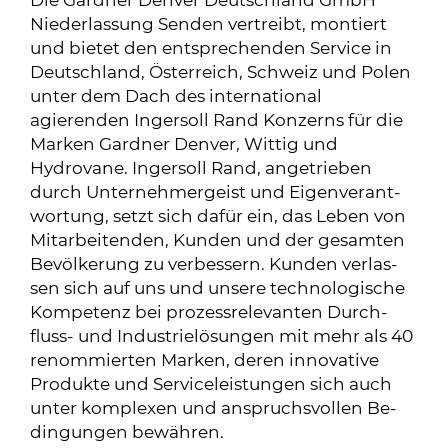
Die Gardner Denver Deutschland GmbH
Niederlassung Senden vertreibt, montiert
und bietet den entsprechenden Service in
Deutschland, Österreich, Schweiz und Polen
un­ter dem Dach des international
agierenden Ingersoll Rand Kon­zerns für die
Marken Gardner Denver, Wittig und
Hydrovane. Ingersoll Rand, an­ge­trie­ben
durch Un­ter­neh­mer­geist und Ei­gen­ver­ant­
wor­tung, setzt sich da­für ein, das Le­ben von
Mit­ar­bei­tenden, Kun­den und der ge­sam­ten
Be­völ­ke­rung zu ver­bes­sern. Kun­den ver­las­
sen sich auf uns und un­se­re tech­no­lo­gi­sche
Kom­pe­tenz bei pro­zess­re­le­van­ten Durch­
fluss- und In­dus­trie­lö­sun­gen mit mehr als 40
re­nom­mier­ten Mar­ken, de­ren in­no­va­ti­ve
Pro­duk­te und Ser­vice­leis­tun­gen sich auch
un­ter kom­ple­xen und an­spruchs­vol­len Be­
din­gun­gen be­wäh­ren.