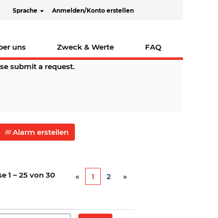
Sprache
Anmelden/Konto erstellen
ber uns
Zweck & Werte
FAQ
ase submit a request.
Alarm erstellen
se
1 – 25
von
30
«
1
2
»