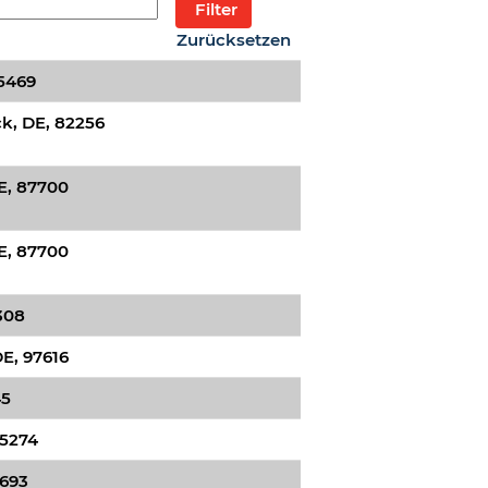
Zurücksetzen
5469
k, DE, 82256
, 87700
, 87700
308
E, 97616
45
35274
8693