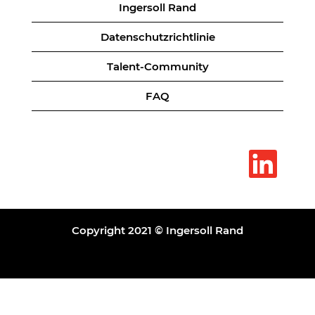
Ingersoll Rand
Datenschutzrichtlinie
Talent-Community
FAQ
W
i
r
d
a
u
f
e
Copyright 2021 © Ingersoll Rand
i
n
e
r
n
e
u
e