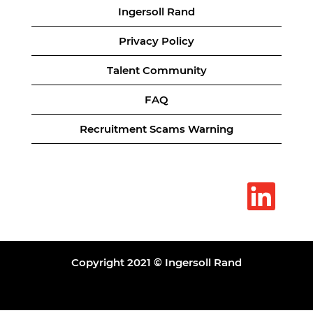
Ingersoll Rand
Privacy Policy
Talent Community
FAQ
Recruitment Scams Warning
O
p
e
n
s
i
n
a
Copyright 2021 © Ingersoll Rand
n
e
w
t
a