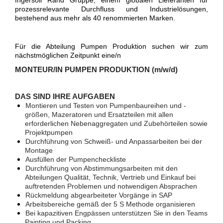
Ingersoll Rand Gruppe, einem globalen Lieferanten für
prozessrelevante Durchfluss und Industrielösungen,
bestehend aus mehr als 40 renommierten Marken.
Für die Abteilung Pumpen Produktion suchen wir zum
nächstmöglichen Zeitpunkt eine/n
MONTEUR/IN PUMPEN PRODUKTION (m/w/d)
DAS SIND IHRE AUFGABEN
Montieren und Testen von Pumpenbaureihen und -
größen, Mazeratoren und Ersatzteilen mit allen
erforderlichen Nebenaggregaten und Zubehörteilen sowie
Projektpumpen
Durchführung von Schweiß- und Anpassarbeiten bei der
Montage
Ausfüllen der Pumpencheckliste
Durchführung von Abstimmungsarbeiten mit den
Abteilungen Qualität, Technik, Vertrieb und Einkauf bei
auftretenden Problemen und notwendigen Absprachen
Rückmeldung abgearbeiteter Vorgänge in SAP
Arbeitsbereiche gemäß der 5 S Methode organisieren
Bei kapazitiven Engpässen unterstützen Sie in den Teams
Painting und Packing